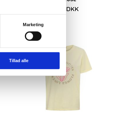
349,00DKK
Marketing
-50%
Tillad alle