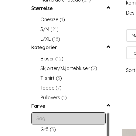
komf
Størrelse
Desi
Onesize
(
1
)
S/M
(
21
)
M
L/XL
(
18
)
Kategorier
Te
Bluser
(
12
)
Skjorter/skjortebluser
(
2
)
Sort
T-shirt
(
3
)
Toppe
(
7
)
Pullovers
(
1
)
Farve
Grå
(
3
)