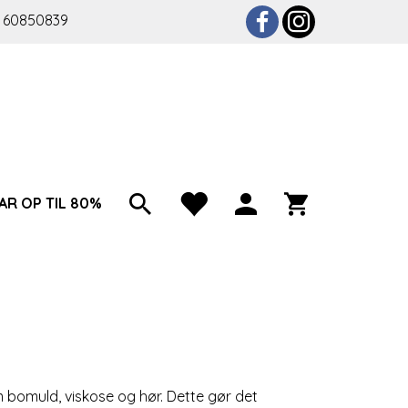
 60850839
AR OP TIL 80%
 bomuld, viskose og hør. Dette gør det