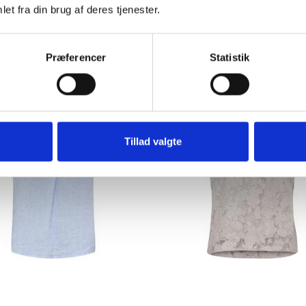
et fra din brug af deres tjenester.
249,00DKK
299,00DKK
Præferencer
Statistik
Tillad valgte