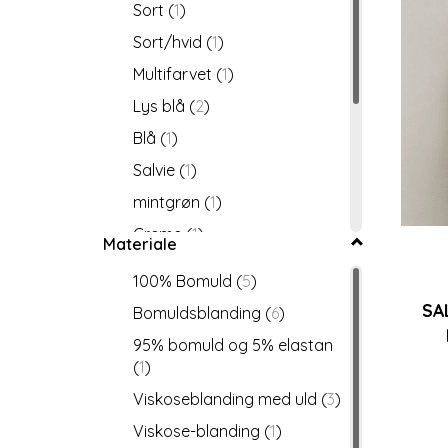
Sort
(
1
)
Sort/hvid
(
1
)
Multifarvet
(
1
)
Lys blå
(
2
)
Blå
(
1
)
Salvie
(
1
)
mintgrøn
(
1
)
Creme
(
1
)
Materiale
Bordeaux
(
1
)
100% Bomuld
(
5
)
Pink
(
3
)
SA
Bomuldsblanding
(
6
)
Fucsia
(
1
)
95% bomuld og 5% elastan
Brun
(
5
)
(
1
)
Sand
(
2
)
Viskoseblanding med uld
(
3
)
Beige
(
1
)
Viskose-blanding
(
1
)