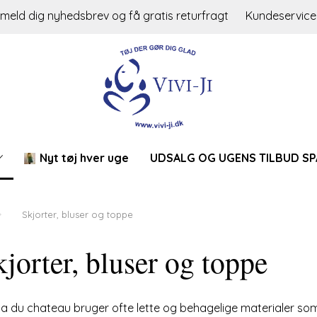
lmeld dig nyhedsbrev og få gratis returfragt
Kundeservice
Nyt tøj hver uge
UDSALG OG UGENS TILBUD SP
Skjorter, bluser og toppe
jorter, bluser og toppe
a du chateau bruger ofte lette og behagelige materialer som