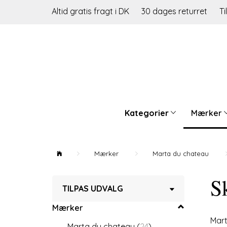
Altid gratis fragt i DK
30 dages returret
Ti
Kategorier
Mærker
Mærker
Marta du chateau
Sk
Skifte
TILPAS UDVALG
filter
Mærker
Mart
Marta du chateau
(
24
)