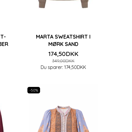
T-
MARTA SWEATSHIRT I
BER
MØRK SAND
174,50DKK
349,00DKK
K
Du sparer:
174,50DKK
-50%