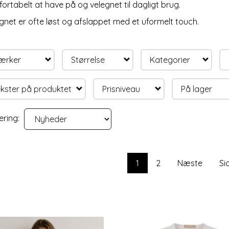
ortabelt at have på og velegnet til dagligt brug.
gnet er ofte løst og afslappet med et uformelt touch.
ærker
Størrelse
Kategorier
kster på produktet
Prisniveau
På lager
ering:
1
2
Næste
Si