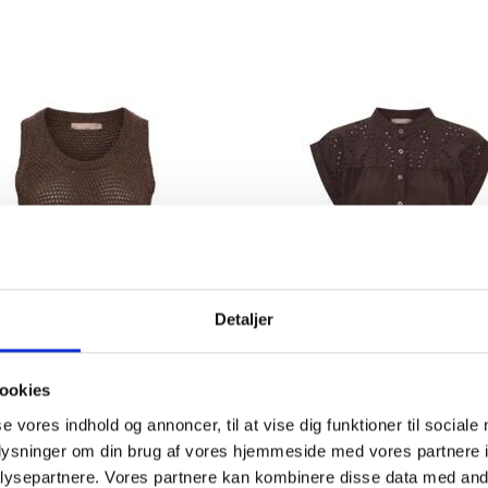
Populær
MED
T-SHIRT I PINK/HVID FRA
MØRKEBRUN 
Detaljer
NT
MARTA
BÅDFORMET
249,00DKK
299,00DKK
ookies
et
Se produktet
Se produkte
se vores indhold og annoncer, til at vise dig funktioner til sociale
oplysninger om din brug af vores hjemmeside med vores partnere i
RUN STRIK TOP FRA
BRUN MARTA DE CHA
ysepartnere. Vores partnere kan kombinere disse data med andr
MARTA
BLUSE