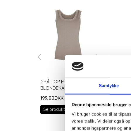
GRÅ TOP MED
SORT TOP 
Samtykke
BLONDEKANTER
BLONDEKA
199,00DKK
199,00DKK
Denne hjemmeside bruger c
Se produktet
Se produkt
Vi bruger cookies til at tilpas
vores trafik. Vi deler også 
B
annonceringspartnere og anal