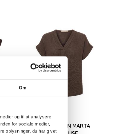
Populær
BLUSE MED
SORT/HVID STRIBET
MINTGRØN ST
Om
 HALS
MARTA T-SHIRT
FRA MARTA D
249,00DKK
299,00DKK
t
Se produktet
Se produktet
 medier og til at analysere
nden for sociale medier,
TEAU
MØRKEBRUN MARTA
e oplysninger, du har givet
HØRBLUSE