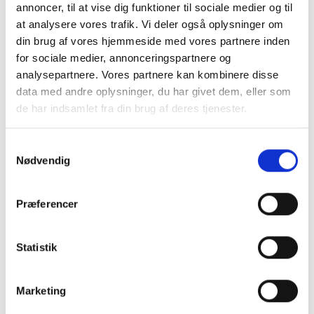
annoncer, til at vise dig funktioner til sociale medier og til
CHATEAU BLONDETOP
MARTA
at analysere vores trafik. Vi deler også oplysninger om
din brug af vores hjemmeside med vores partnere inden
299,00DKK
124,50DKK
for sociale medier, annonceringspartnere og
249,00DKK
analysepartnere. Vores partnere kan kombinere disse
Du sparer:
124,50DKK
data med andre oplysninger, du har givet dem, eller som
de har indsamlet fra din brug af deres tjenester.
Model/varenr.:
85661-MCd-
Model/varenr.:
22585-
Zorina-Beige
Yellow
Samtykkevalg
S/M
L/XL
L/XL
Nødvendig
Se produktet
Se produktet
Præferencer
-50%
Statistik
Marketing