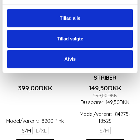
Tillad alle
Tillad valgte
Afvis
ROSA/ PINK SKJORTE
MARTA DU CHATEAU T-
FRA MARTA
SHIRT MED PINK
STRIBER
399,00DKK
149,50DKK
299,00DKK
Du sparer:
149,50DKK
Model/varenr.:
84275-
Model/varenr.:
8200 Pink
1852S
S/M
L/XL
S/M