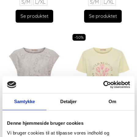
S/M
L/XL
S/M
L/XL
Se produktet
Se produktet
-50%
Samtykke
Detaljer
Om
Denne hjemmeside bruger cookies
Vi bruger cookies til at tilpasse vores indhold og
BEIGE MARTA DU
GUL T-SHIRT FRA