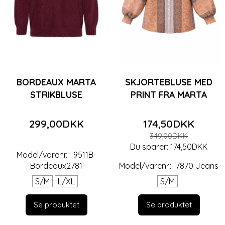
BORDEAUX MARTA
SKJORTEBLUSE MED
STRIKBLUSE
PRINT FRA MARTA
299,00DKK
174,50DKK
349,00DKK
Du sparer:
174,50DKK
Model/varenr.:
9511B-
Bordeaux2781
Model/varenr.:
7870 Jeans
S/M
L/XL
S/M
Se produktet
Se produktet