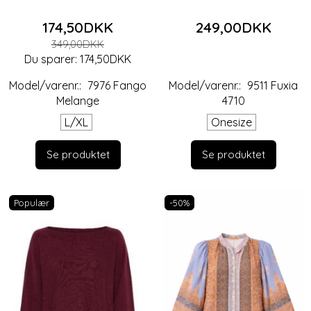
174,50DKK
249,00DKK
349,00DKK
Du sparer:
174,50DKK
Model/varenr.:
7976 Fango
Model/varenr.:
9511 Fuxia
Melange
4710
L/XL
Onesize
Se produktet
Se produktet
Populær
-50%